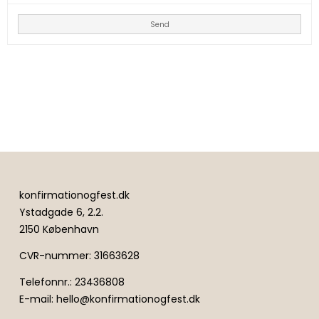
Send
konfirmationogfest.dk
Ystadgade 6, 2.2.
2150 København
CVR-nummer
:
31663628
Telefonnr.
:
23436808
E-mail
:
hello@konfirmationogfest.dk