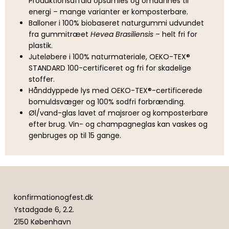
Produktionsaffald opsamles og omdannes til
energi – mange varianter er komposterbare.
Balloner i 100% biobaseret naturgummi udvundet
fra gummitræet
Hevea Brasiliensis
– helt fri for
plastik.
Juteløbere i 100% naturmateriale, OEKO-TEX®
STANDARD 100-certificeret og fri for skadelige
stoffer.
Hånddyppede lys med OEKO-TEX®-certificerede
bomuldsvæger og 100% sodfri forbrænding.
Øl/vand-glas lavet af majsroer og komposterbare
efter brug. Vin- og champagneglas kan vaskes og
genbruges op til 15 gange.
konfirmationogfest.dk
Ystadgade 6, 2.2.
2150 København