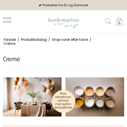
og mennesker
Produkter fra EU og Danmark
2026:
0
Forside
/
Produktkatalog
/
Shop varer efter farve
/
Creme
Creme