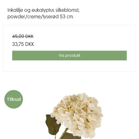
Inkalilje og eukalyptus silkeblomst,
powder/creme/lyserød 53 cm.
45,00 DKK
33,75 DKK
Vis produkt
Tilbud