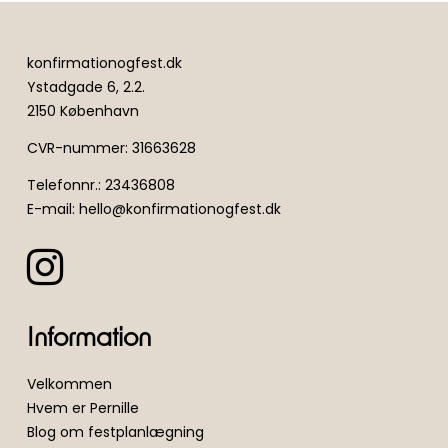
konfirmationogfest.dk
Ystadgade 6, 2.2.
2150 København
CVR-nummer
:
31663628
Telefonnr.
:
23436808
E-mail
:
hello@konfirmationogfest.dk
Information
Velkommen
Hvem er Pernille
Blog om festplanlægning