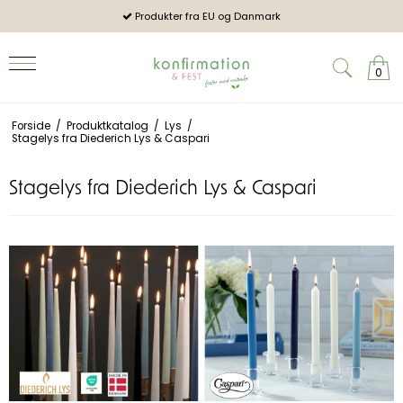
og mennesker
Produkter fra EU og Danmark
2026:
0
Forside
/
Produktkatalog
/
Lys
/
Stagelys fra Diederich Lys & Caspari
Stagelys fra Diederich Lys & Caspari