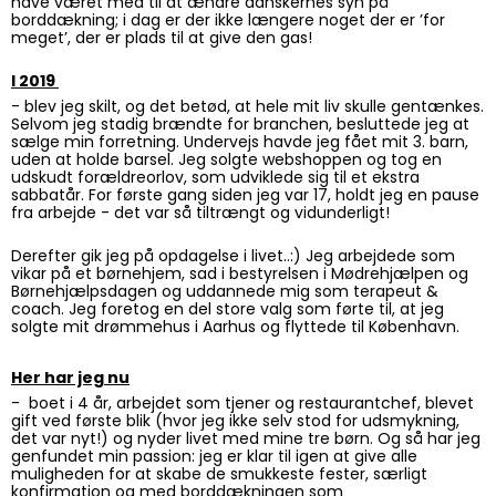
have været med til at ændre danskernes syn på
borddækning; i dag er der ikke længere noget der er ’for
meget’, der er plads til at give den gas!
I 2019
- blev jeg skilt, og det betød, at hele mit liv skulle gentænkes.
Selvom jeg stadig brændte for branchen, besluttede jeg at
sælge min forretning. Undervejs havde jeg fået mit 3. barn,
uden at holde barsel. Jeg solgte webshoppen og tog en
udskudt forældreorlov, som udviklede sig til et ekstra
sabbatår. For første gang siden jeg var 17, holdt jeg en pause
fra arbejde - det var så tiltrængt og vidunderligt!
Derefter gik jeg på opdagelse i livet..:) Jeg arbejdede som
vikar på et børnehjem, sad i bestyrelsen i Mødrehjælpen og
Børnehjælpsdagen og uddannede mig som terapeut &
coach. Jeg foretog en del store valg som førte til, at jeg
solgte mit drømmehus i Aarhus og flyttede til København.
Her har jeg nu
- boet i 4 år, arbejdet som tjener og restaurantchef, blevet
gift ved første blik (hvor jeg ikke selv stod for udsmykning,
det var nyt!) og nyder livet med mine tre børn. Og så har jeg
genfundet min passion: jeg er klar til igen at give alle
muligheden for at skabe de smukkeste fester, særligt
konfirmation og med borddækningen som