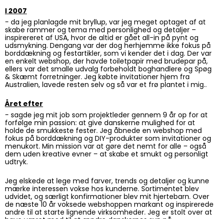
I 2007
- da jeg planlagde mit bryllup, var jeg meget optaget af at
skabe rammer og tema med personlighed og detaljer –
inspirereret af USA, hvor de altid er gået all-in på pynt og
udsmykning. Dengang var der dog herhjemme ikke fokus på
borddækning og festartikler, som vi kender det i dag. Der var
en enkelt webshop, der havde toiletpapir med brudepar på,
ellers var det smalle udvalg forbeholdt boghandlere og Spøg
& Skæmt forretninger. Jeg købte invitationer hjem fra
Australien, lavede resten selv og så var et frø plantet i mig..
Året efter
- sagde jeg mit job som projektleder gennem 9 år op for at
forfølge min passion: at give danskerne mulighed for at
holde de smukkeste fester. Jeg åbnede en webshop med
fokus på borddækning og DIY-produkter som invitationer og
menukort. Min mission var at gøre det nemt for alle – også
dem uden kreative evner – at skabe et smukt og personligt
udtryk.
Jeg elskede at lege med farver, trends og detaljer og kunne
mærke interessen vokse hos kunderne. Sortimentet blev
udvidet, og særligt konfirmationer blev mit hjertebarn. Over
de næste 10 år voksede webshoppen markant og inspirerede
andre til at starte lignende virksomheder. Jeg er stolt over at