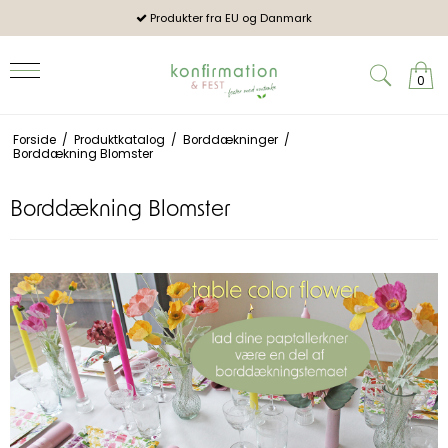
og mennesker
Produkter fra EU og Danmark
2026:
0
Forside
/
Produktkatalog
/
Borddækninger
/
Borddækning Blomster
Borddækning Blomster