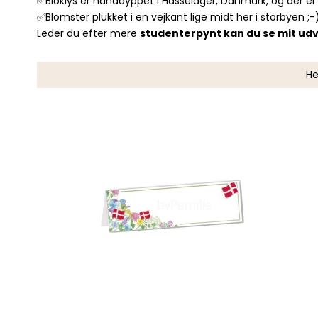
✅Bloklys er hånddyppet i Hasselager, Danmark, og der e
✅Blomster plukket i en vejkant lige midt her i storbyen ;-
Leder du efter mere
studenterpynt kan du se mit udv
He