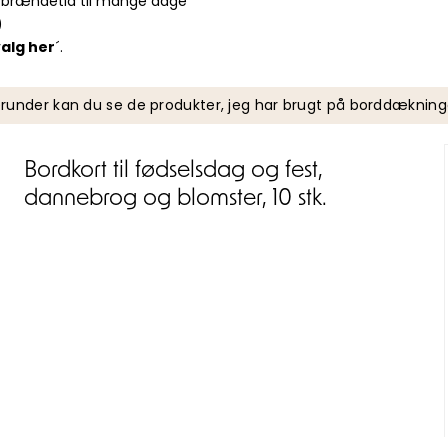
r brændetid til mange dage
)
alg her
´.
runder kan du se de produkter, jeg har brugt på borddæknin
Bordkort til fødselsdag og fest,
dannebrog og blomster, 10 stk.