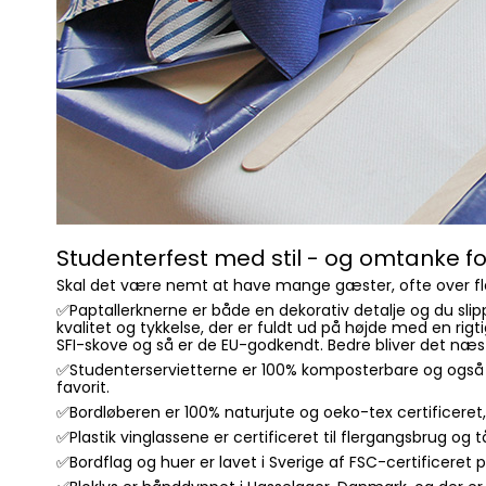
Studenterfest med stil - og omtanke for
Skal det være nemt at have mange gæster, ofte over flere
✅Paptallerknerne er både en dekorativ detalje og du slipp
kvalitet og tykkelse, der er fuldt ud på højde med en rig
SFI-skove og så er de EU-godkendt. Bedre bliver det næst
✅Studenterservietterne er 100% komposterbare og også tr
favorit.
✅Bordløberen er 100% naturjute og oeko-tex certificeret,
✅Plastik vinglassene er certificeret til flergangsbrug o
✅Bordflag og huer er lavet i Sverige af FSC-certificeret p