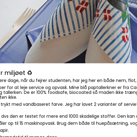
 miljøet ♻️
 dage, når du fejrer studenten, har jeg her en både nem, flot, fe
er for at leje service og opvask. Mine blå paptallerkner er fra Ca
tig tallerken. De er 100% foodsafe, biocoated så maden ikke træn
en ikke.
ykt med vandbaseret farve. Jeg har lavet 2 varianter af serviet
 dvs den er testet for mere end 1000 skadelige stoffer. Den kan 
g tåler op til 15 maskinopvask. Brug dem både til huepåsætning,
apir.