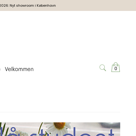
2026: Nyt showroom i København
0
e
Velkommen