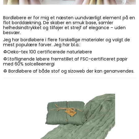
Bordløbere er for mig et næsten uundværligt element på en
flot borddækning. De skaber en smuk base, samler
helhedsindtrykket og tilføjer et strejf af elegance – uden
besvær.
Jeg har bordløbere i flere forskellige materialer og valgt de
mest populære farver. Jeg har bl.a.:
♻️
Oeko-tex 100 certificerede naturløbere
♻️
S
toflignende løbere fremstillet af FSC-certificeret papir
med 60% solcelleenergi
♻️
Bordløbere af både stof og sizoweb der kan genanvendes.