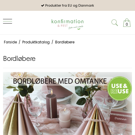
og mennesker
Produkter fra EU og Danmark
2026:
0
Forside
/
Produktkatalog
/
Bordløbere
Bordløbere